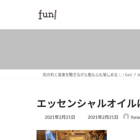
コ
ナ
ン
ビ
テ
ゲ
ン
ー
ツ
シ
へ
ョ
ス
ン
キ
に
ッ
移
プ
動
気の利く音楽を聴きながら髪も心も愉しめる・・fun!
エッセンシャルオイル
最
2021年2月21日
2021年2月21日
funa
終
更
新