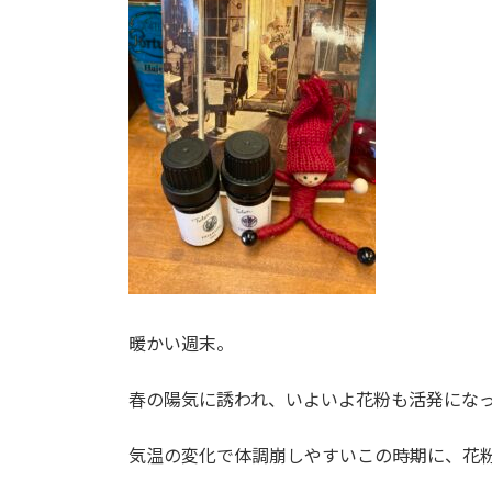
日
時
:
暖かい週末。
春の陽気に誘われ、いよいよ花粉も活発にな
気温の変化で体調崩しやすいこの時期に、花