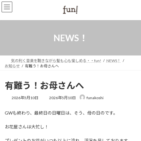
コ
ナ
ン
ビ
テ
ゲ
ン
ー
ツ
シ
へ
ョ
NEWS！
ス
ン
キ
に
ッ
移
プ
動
気の利く音楽を聴きながら髪も心も愉しめる・・fun!
NEWS！
お知らせ
有難う！お母さんへ
有難う！お母さんへ
最
2026年5月10日
2026年5月10日
funakoshi
終
更
GWも終わり、最終日の日曜日は、そう、母の日のです。
新
日
時
お花屋さんは大忙し！
:
プレゼントのお花がいつも以上に溢れ、活況を呈しております