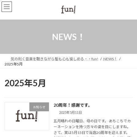
コ
ナ
ン
ビ
テ
ゲ
ン
ー
ツ
シ
へ
ョ
NEWS！
ス
ン
キ
に
ッ
移
プ
動
気の利く音楽を聴きながら髪も心も愉しめる・・fun!
NEWS！
2025年5月
2025年5月
20周年！感謝です。
お知らせ
2025年5月11日
五月晴れの日曜日、母の日です。 あちこちでカ
ーネーションを持つ方々の姿を目にしますね。
さて、実は5月15日で当店20周年を迎えます。