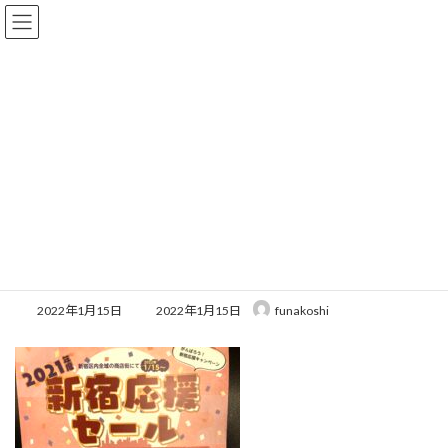
コ
ナ
ン
ビ
テ
ゲ
ン
ー
ツ
シ
へ
ョ
NEWS！
ス
ン
キ
に
ッ
移
プ
動
気の利く音楽を聴きながら髪も心も愉しめる・・fun!
NEWS！
お知らせ
新宿応援セール
新宿応援セール
最
2022年1月15日
2022年1月15日
funakoshi
終
更
新
日
時
: